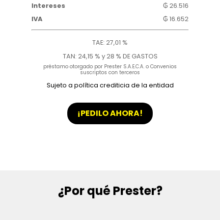
₲ 228.000
Gastos Administrativos
₲ 140.000
Intereses
₲ 26.516
IVA
₲ 16.652
TAE:
27,01
%
TAN: 24,15 % y 28 % DE GASTOS
préstamo otorgado por Prester S.A.E.C.A. o Convenios
suscriptos con terceros
Sujeto a política crediticia de la entidad
¡PEDILO AHORA!